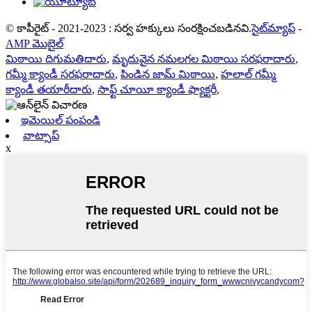
© కాపీరైట్ - 2021-2023 : సర్వ హక్కులు సంరక్షించబడినవి.
సైట్‌మ్యాప్
-
AMP మొబైల్
మిఠాయి దిగుమతిదారు
,
మృదువైన నమలగల మిఠాయి సరఫరాదారు
,
గమ్మీ క్యాండీ సరఫరాదారు
,
పిండిన జామ్ మిఠాయి
,
హలాల్ గమ్మీ
క్యాండీ తయారీదారు
,
సాఫ్ట్ చూయీ క్యాండీ ఫ్యాక్టరీ
,
ఇమెయిల్ పంపండి
వాట్సాప్
x