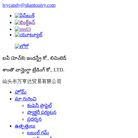
ivycandy@shantouivy.com
ఐవీ (హెచ్‌కె) ఇండస్ట్రీ కో., లిమిటెడ్
శాంతౌ వాన్హెంగ్డా ట్రేడింగ్ కో., LTD.
汕头市万亨达贸易有限公司
హోమ్
మా గురించి
కంపెనీ ప్రొఫైల్
ఫ్యాక్టరీ పర్యటన
ప్రదర్శన
ఉత్పత్తులు
బబుల్ గమ్