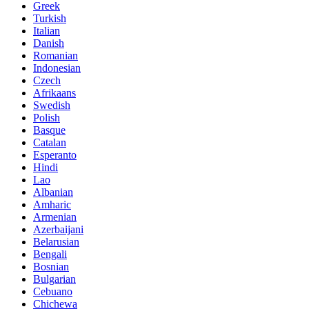
Greek
Turkish
Italian
Danish
Romanian
Indonesian
Czech
Afrikaans
Swedish
Polish
Basque
Catalan
Esperanto
Hindi
Lao
Albanian
Amharic
Armenian
Azerbaijani
Belarusian
Bengali
Bosnian
Bulgarian
Cebuano
Chichewa