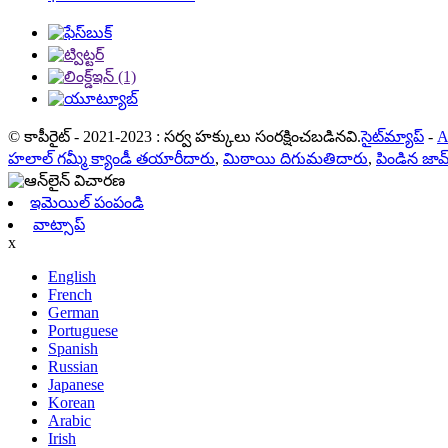
© కాపీరైట్ - 2021-2023 : సర్వ హక్కులు సంరక్షించబడినవి.
సైట్‌మ్యాప్
-
A
హలాల్ గమ్మీ క్యాండీ తయారీదారు
,
మిఠాయి దిగుమతిదారు
,
పిండిన జా
ఇమెయిల్ పంపండి
వాట్సాప్
x
English
French
German
Portuguese
Spanish
Russian
Japanese
Korean
Arabic
Irish