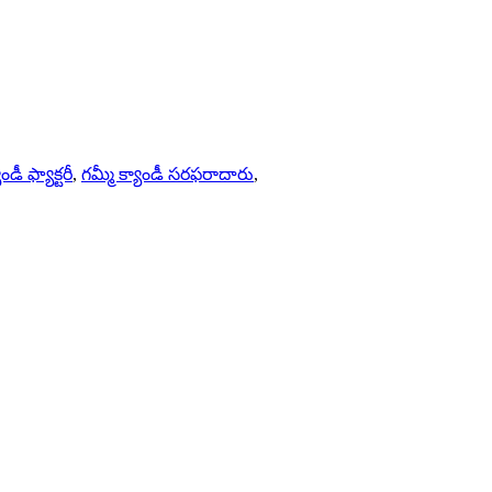
డీ ఫ్యాక్టరీ
,
గమ్మీ క్యాండీ సరఫరాదారు
,