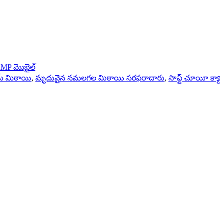
MP మొబైల్
మ్ మిఠాయి
,
మృదువైన నమలగల మిఠాయి సరఫరాదారు
,
సాఫ్ట్ చూయీ క్యాం