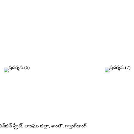
‌జిన్ స్ట్రీట్, లాంఘు జిల్లా, శాంతౌ, గ్వాంగ్‌డాంగ్