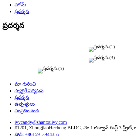
హోమ్
ప్రదర్శన
ప్రదర్శన
మా గురించి
ఫ్యాక్టరీ పర్యటన
ప్రదర్శన
ఉత్పత్తులు
సంప్రదించండి
ivycandy@shantouivy.com
#1201, ZhongjiaoHecheng BLDG, నెం.1 జిన్వాన్ ఈస్ట్ 3 స్ట్రీట్, జిన్
ఫోన్: +8615913944355