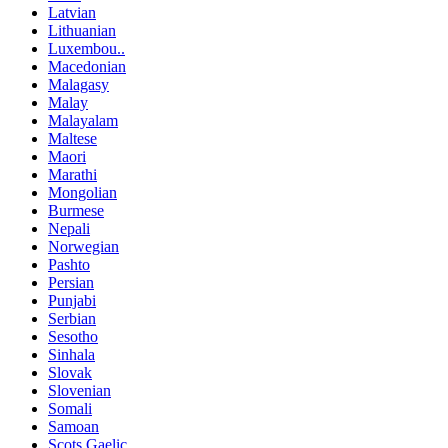
Latvian
Lithuanian
Luxembou..
Macedonian
Malagasy
Malay
Malayalam
Maltese
Maori
Marathi
Mongolian
Burmese
Nepali
Norwegian
Pashto
Persian
Punjabi
Serbian
Sesotho
Sinhala
Slovak
Slovenian
Somali
Samoan
Scots Gaelic