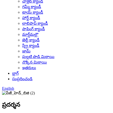
చాక్లెట్ క్యాండీ
గమ్మీ క్యాండీ
టాయ్ క్యాండీ
హార్డ్ క్యాండీ
లాలిపాప్ క్యాండీ
పాపింగ్ క్యాండీ
మార్ష్‌మల్లౌ
జెల్లీ క్యాండీ
స్ప్రే క్యాండీ
జామ్
పుల్లటి పొడి మిఠాయి
నొక్కిన మిఠాయి
ఇతరులు
బ్లాగ్
సంప్రదించండి
English
ప్రదర్శన