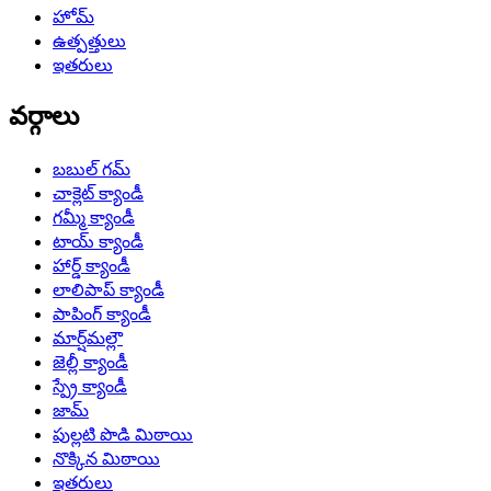
హోమ్
ఉత్పత్తులు
ఇతరులు
వర్గాలు
బబుల్ గమ్
చాక్లెట్ క్యాండీ
గమ్మీ క్యాండీ
టాయ్ క్యాండీ
హార్డ్ క్యాండీ
లాలిపాప్ క్యాండీ
పాపింగ్ క్యాండీ
మార్ష్‌మల్లౌ
జెల్లీ క్యాండీ
స్ప్రే క్యాండీ
జామ్
పుల్లటి పొడి మిఠాయి
నొక్కిన మిఠాయి
ఇతరులు