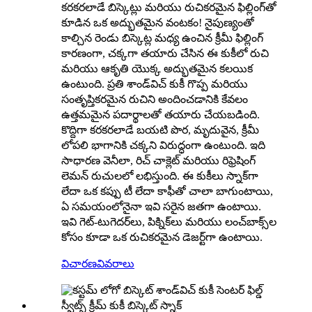
కరకరలాడే బిస్కెట్లు మరియు రుచికరమైన ఫిల్లింగ్‌తో
కూడిన ఒక అద్భుతమైన వంటకం! నైపుణ్యంతో
కాల్చిన రెండు బిస్కెట్ల మధ్య ఉంచిన క్రీమీ ఫిల్లింగ్
కారణంగా, చక్కగా తయారు చేసిన ఈ కుకీలో రుచి
మరియు ఆకృతి యొక్క అద్భుతమైన కలయిక
ఉంటుంది. ప్రతి శాండ్‌విచ్ కుకీ గొప్ప మరియు
సంతృప్తికరమైన రుచిని అందించడానికి కేవలం
ఉత్తమమైన పదార్థాలతో తయారు చేయబడింది.
కొద్దిగా కరకరలాడే బయటి పొర, మృదువైన, క్రీమీ
లోపలి భాగానికి చక్కని విరుద్ధంగా ఉంటుంది. ఇది
సాధారణ వెనీలా, రిచ్ చాక్లెట్ మరియు రిఫ్రెషింగ్
లెమన్ రుచులలో లభిస్తుంది. ఈ కుకీలు స్నాక్‌గా
లేదా ఒక కప్పు టీ లేదా కాఫీతో చాలా బాగుంటాయి,
ఏ సమయంలోనైనా ఇవి సరైన జతగా ఉంటాయి.
ఇవి గెట్-టుగెదర్‌లు, పిక్నిక్‌లు మరియు లంచ్‌బాక్స్‌ల
కోసం కూడా ఒక రుచికరమైన డెజర్ట్‌గా ఉంటాయి.
విచారణ
వివరాలు