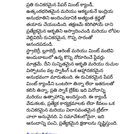
ప్రతి రుచికరమైన పేపర్ మింట్ క్యాండీ,
ఉత్కంఠభరితమైన మరియు ఆకట్టుకునే ఇంద్రియ
అనుభూతిని అందించడానికి అత్యంత శ్రద్ధతో
తయారు చేయబడింది. తక్షణమే కరిగిపోయే దాని
ప్రత్యేకమైన ఆకృతిని ఆస్వాదించండి మరియు లోపల
వెల్లివిరిసే రుచికరమైన, గొప్ప సారంతో
ఆనందపడండి.
స్ట్రాబెర్రీ, బ్లూబెర్రీ, ఆరెంజ్ మరియు మింట్ వంటివి
అందుబాటులో ఉన్న కొన్ని నోరూరించే ఫ్లేవర్లు
మాత్రమే. దీని సున్నితమైన ఆకృతి మరియు రుచుల
విస్ఫోటనం వల్ల స్నాకింగ్ ఒక ఆహ్లాదకరమైన
అనుభవంగా మారుతుంది. ఈ రుచికరమైన పేపర్
మింట్ క్యాండీని ఒంటరిగా తిన్నా లేదా ఇతరులతో
కలిసి తిన్నా, ప్రతి స్నాక్ బ్రేక్‌కు ఇది వినోదాన్ని
మరియు ఉత్సాహాన్ని అందిస్తుంది. ఈ క్యాండీ
వేడుకలకు, ప్రత్యేక కార్యక్రమాలకు లేదా కేవలం ఒక
రుచికరమైన మరియు విలాసవంతమైన ట్రీట్‌గా
చాలా అనువైనది. ఏ సమావేశంలోనైనా, ఇది
ఆనందాన్ని పంచి, ప్రత్యేకమైన క్షణాలను సృష్టిస్తుంది.