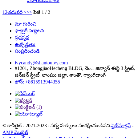
విచారణ
వివరాలు
1
2
తదుపరి >
>>
పేజీ 1 / 2
మా గురించి
ఫ్యాక్టరీ పర్యటన
ప్రదర్శన
ఉత్పత్తులు
సంప్రదించండి
ivycandy@shantouivy.com
#1201, ZhongjiaoHecheng BLDG, నెం.1 జిన్వాన్ ఈస్ట్ 3 స్ట్రీట్,
జిన్‌జిన్ స్ట్రీట్, లాంఘు జిల్లా, శాంతౌ, గ్వాంగ్‌డాంగ్
ఫోన్: +8615913944355
© కాపీరైట్ - 2021-2023 : సర్వ హక్కులు సంరక్షించబడినవి.
సైట్‌మ్యాప్
-
AMP మొబైల్