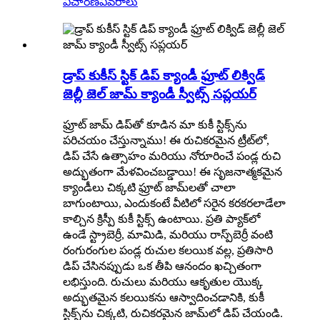
విచారణ
వివరాలు
డ్రాప్ కుకీస్ స్టిక్ డిప్ క్యాండీ ఫ్రూట్ లిక్విడ్
జెల్లీ జెల్ జామ్ క్యాండీ స్వీట్స్ సప్లయర్
ఫ్రూట్ జామ్ డిప్‌తో కూడిన మా కుకీ స్టిక్స్‌ను
పరిచయం చేస్తున్నాము! ఈ రుచికరమైన ట్రీట్‌లో,
డిప్ చేసే ఉత్సాహం మరియు నోరూరించే పండ్ల రుచి
అద్భుతంగా మేళవించబడ్డాయి! ఈ సృజనాత్మకమైన
క్యాండీలు చిక్కటి ఫ్రూట్ జామ్‌లతో చాలా
బాగుంటాయి, ఎందుకంటే వీటిలో సరైన కరకరలాడేలా
కాల్చిన క్రిస్పీ కుకీ స్టిక్స్ ఉంటాయి. ప్రతి ప్యాక్‌లో
ఉండే స్ట్రాబెర్రీ, మామిడి, మరియు రాస్ప్‌బెర్రీ వంటి
రంగురంగుల పండ్ల రుచుల కలయిక వల్ల, ప్రతిసారి
డిప్ చేసినప్పుడు ఒక తీపి ఆనందం ఖచ్చితంగా
లభిస్తుంది. రుచులు మరియు ఆకృతుల యొక్క
అద్భుతమైన కలయికను ఆస్వాదించడానికి, కుకీ
స్టిక్స్‌ను చిక్కటి, రుచికరమైన జామ్‌లో డిప్ చేయండి.