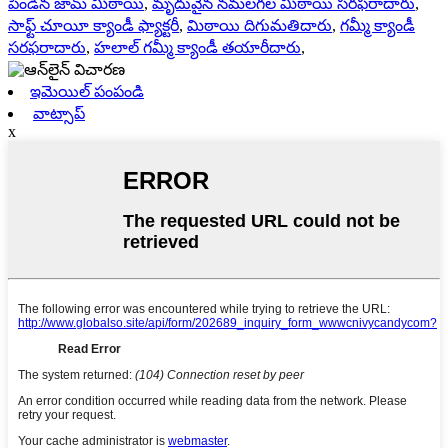
పిండిన జామ్ మిఠాయి
,
మృదువైన నమలగల మిఠాయి సరఫరాదారు
,
సాఫ్ట్ చూయీ క్యాండీ ఫ్యాక్టరీ
,
మిఠాయి దిగుమతిదారు
,
గమ్మీ క్యాండీ
సరఫరాదారు
,
హలాల్ గమ్మీ క్యాండీ తయారీదారు
,
ఇమెయిల్ పంపండి
వాట్సాప్
x