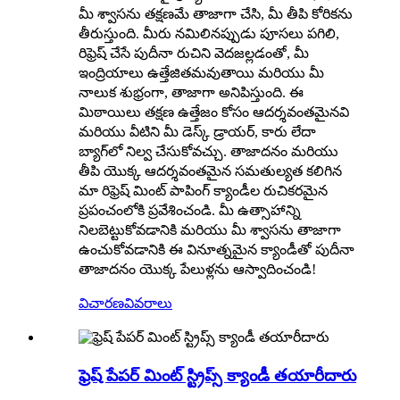
మీ శ్వాసను తక్షణమే తాజాగా చేసి, మీ తీపి కోరికను
తీరుస్తుంది. మీరు నమిలినప్పుడు పూసలు పగిలి,
రిఫ్రెష్ చేసే పుదీనా రుచిని వెదజల్లడంతో, మీ
ఇంద్రియాలు ఉత్తేజితమవుతాయి మరియు మీ
నాలుక శుభ్రంగా, తాజాగా అనిపిస్తుంది. ఈ
మిఠాయిలు తక్షణ ఉత్తేజం కోసం ఆదర్శవంతమైనవి
మరియు వీటిని మీ డెస్క్ డ్రాయర్, కారు లేదా
బ్యాగ్‌లో నిల్వ చేసుకోవచ్చు. తాజాదనం మరియు
తీపి యొక్క ఆదర్శవంతమైన సమతుల్యత కలిగిన
మా రిఫ్రెష్ మింట్ పాపింగ్ క్యాండీల రుచికరమైన
ప్రపంచంలోకి ప్రవేశించండి. మీ ఉత్సాహాన్ని
నిలబెట్టుకోవడానికి మరియు మీ శ్వాసను తాజాగా
ఉంచుకోవడానికి ఈ వినూత్నమైన క్యాండీతో పుదీనా
తాజాదనం యొక్క పేలుళ్లను ఆస్వాదించండి!
విచారణ
వివరాలు
ఫ్రెష్ పేపర్ మింట్ స్ట్రిప్స్ క్యాండీ తయారీదారు