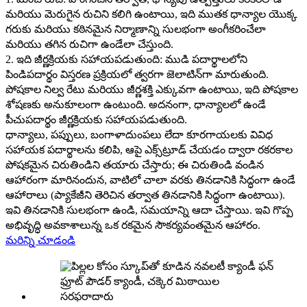
మరియు మెరుగైన రుచిని కలిగి ఉంటాయి, ఇది ముతక ధాన్యాల యొక్క
గరుకు మరియు కఠినమైన నిర్మాణాన్ని సులభంగా అంగీకరించేలా
మరియు తగిన రుచిగా ఉండేలా చేస్తుంది.
2. ఇది జీర్ణక్రియకు సహాయపడుతుంది: ముడి పదార్థాలలోని
పిండిపదార్థం విస్తరణ ప్రక్రియలో త్వరగా జెలాటిన్‌గా మారుతుంది.
పోషకాల నిల్వ రేటు మరియు జీర్ణశక్తి ఎక్కువగా ఉంటాయి, ఇది పోషకాల
శోషణకు అనుకూలంగా ఉంటుంది. అదనంగా, ధాన్యాలలో ఉండే
పీచుపదార్థం జీర్ణక్రియకు సహాయపడుతుంది.
ధాన్యాలు, పప్పులు, బంగాళాదుంపలు లేదా కూరగాయలకు వివిధ
సహాయక పదార్థాలను కలిపి, ఆపై ఎక్స్‌ట్రూడ్ చేయడం ద్వారా రకరకాల
పోషకమైన చిరుతిండిని తయారు చేస్తారు; ఈ చిరుతిండి వండిన
ఆహారంగా మారినందున, వాటిలో చాలా వరకు తినడానికి సిద్ధంగా ఉండే
ఆహారాలు (ప్యాకేజీని తెరిచిన తర్వాత తినడానికి సిద్ధంగా ఉంటాయి).
ఇవి తినడానికి సులభంగా ఉండి, సమయాన్ని ఆదా చేస్తాయి. ఇవి గొప్ప
అభివృద్ధి అవకాశాలున్న ఒక రకమైన సౌకర్యవంతమైన ఆహారం.
మరిన్ని చూడండి