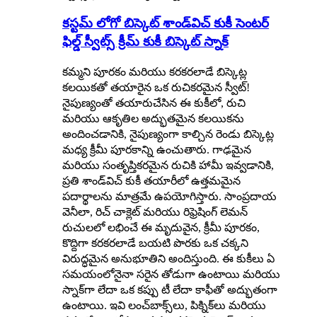
కస్టమ్ లోగో బిస్కెట్ శాండ్‌విచ్ కుకీ సెంటర్
ఫిల్డ్ స్వీట్స్ క్రీమ్ కుకీ బిస్కెట్ స్నాక్
కమ్మని పూరకం మరియు కరకరలాడే బిస్కెట్ల
కలయికతో తయారైన ఒక రుచికరమైన స్వీట్!
నైపుణ్యంతో తయారుచేసిన ఈ కుకీలో, రుచి
మరియు ఆకృతిల అద్భుతమైన కలయికను
అందించడానికి, నైపుణ్యంగా కాల్చిన రెండు బిస్కెట్ల
మధ్య క్రీమీ పూరకాన్ని ఉంచుతారు. గాఢమైన
మరియు సంతృప్తికరమైన రుచికి హామీ ఇవ్వడానికి,
ప్రతి శాండ్‌విచ్ కుకీ తయారీలో ఉత్తమమైన
పదార్థాలను మాత్రమే ఉపయోగిస్తారు. సాంప్రదాయ
వెనీలా, రిచ్ చాక్లెట్ మరియు రిఫ్రెషింగ్ లెమన్
రుచులలో లభించే ఈ మృదువైన, క్రీమీ పూరకం,
కొద్దిగా కరకరలాడే బయటి పొరకు ఒక చక్కని
విరుద్ధమైన అనుభూతిని అందిస్తుంది. ఈ కుకీలు ఏ
సమయంలోనైనా సరైన తోడుగా ఉంటాయి మరియు
స్నాక్‌గా లేదా ఒక కప్పు టీ లేదా కాఫీతో అద్భుతంగా
ఉంటాయి. ఇవి లంచ్‌బాక్స్‌లు, పిక్నిక్‌లు మరియు