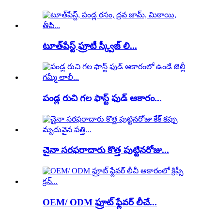
టూత్‌పేస్ట్ ఫ్రూటీ స్క్వీజ్ లి...
పండ్ల రుచి గల ఫాస్ట్ ఫుడ్ ఆకారం...
చైనా సరఫరాదారు కొత్త పుట్టినరోజు...
OEM/ ODM ఫ్రూట్ ఫ్లేవర్ లీచే...