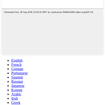
English
French
German
Portuguese
Spanish
Russian
Japanese
Korean
Arabic
Irish
Greek