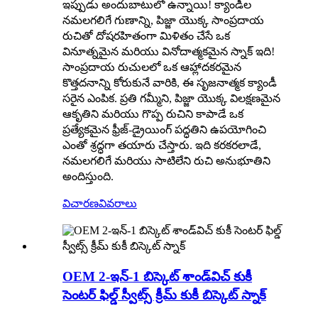
ఇప్పుడు అందుబాటులో ఉన్నాయి! క్యాండీల
నమలగలిగే గుణాన్ని, పిజ్జా యొక్క సాంప్రదాయ
రుచితో దోషరహితంగా మిళితం చేసే ఒక
వినూత్నమైన మరియు వినోదాత్మకమైన స్నాక్ ఇది!
సాంప్రదాయ రుచులలో ఒక ఆహ్లాదకరమైన
కొత్తదనాన్ని కోరుకునే వారికి, ఈ సృజనాత్మక క్యాండీ
సరైన ఎంపిక. ప్రతి గమ్మీని, పిజ్జా యొక్క విలక్షణమైన
ఆకృతిని మరియు గొప్ప రుచిని కాపాడే ఒక
ప్రత్యేకమైన ఫ్రీజ్-డ్రైయింగ్ పద్ధతిని ఉపయోగించి
ఎంతో శ్రద్ధగా తయారు చేస్తారు. ఇది కరకరలాడే,
నమలగలిగే మరియు సాటిలేని రుచి అనుభూతిని
అందిస్తుంది.
విచారణ
వివరాలు
OEM 2-ఇన్-1 బిస్కెట్ శాండ్‌విచ్ కుకీ
సెంటర్ ఫిల్డ్ స్వీట్స్ క్రీమ్ కుకీ బిస్కెట్ స్నాక్