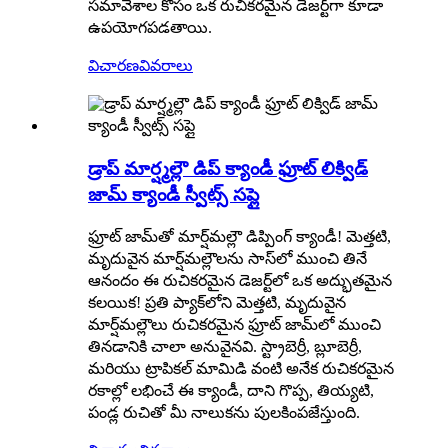
సమావేశాల కోసం ఒక రుచికరమైన డెజర్ట్‌గా కూడా
ఉపయోగపడతాయి.
విచారణ
వివరాలు
డ్రాప్ మార్ష్మల్లౌ డిప్ క్యాండీ ఫ్రూట్ లిక్విడ్
జామ్ క్యాండీ స్వీట్స్ సప్లై
ఫ్రూట్ జామ్‌తో మార్ష్‌మల్లౌ డిప్పింగ్ క్యాండీ! మెత్తటి,
మృదువైన మార్ష్‌మల్లౌలను సాస్‌లో ముంచి తినే
ఆనందం ఈ రుచికరమైన డెజర్ట్‌లో ఒక అద్భుతమైన
కలయిక! ప్రతి ప్యాక్‌లోని మెత్తటి, మృదువైన
మార్ష్‌మల్లౌలు రుచికరమైన ఫ్రూట్ జామ్‌లో ముంచి
తినడానికి చాలా అనువైనవి. స్ట్రాబెర్రీ, బ్లూబెర్రీ,
మరియు ట్రాపికల్ మామిడి వంటి అనేక రుచికరమైన
రకాల్లో లభించే ఈ క్యాండీ, దాని గొప్ప, తియ్యటి,
పండ్ల రుచితో మీ నాలుకను పులకింపజేస్తుంది.