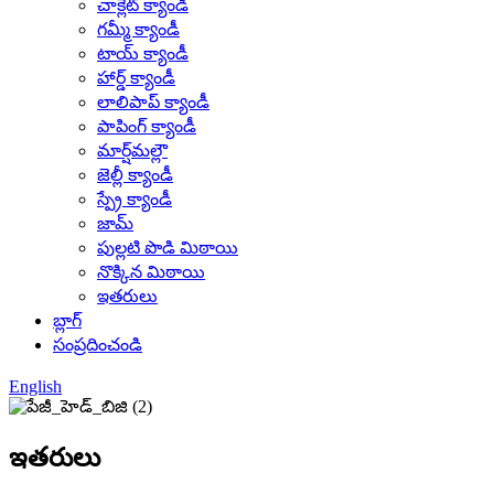
చాక్లెట్ క్యాండీ
గమ్మీ క్యాండీ
టాయ్ క్యాండీ
హార్డ్ క్యాండీ
లాలిపాప్ క్యాండీ
పాపింగ్ క్యాండీ
మార్ష్‌మల్లౌ
జెల్లీ క్యాండీ
స్ప్రే క్యాండీ
జామ్
పుల్లటి పొడి మిఠాయి
నొక్కిన మిఠాయి
ఇతరులు
బ్లాగ్
సంప్రదించండి
English
ఇతరులు