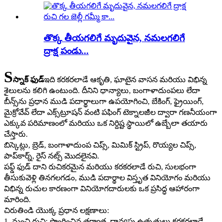
తొక్క తీయగలిగే మృదువైన, నమలగలిగే
ద్రాక్ష పండు...
S
స్నాక్ ఫుడ్
ఇది కరకరలాడే ఆకృతి, ఘాటైన వాసన మరియు విభిన్న
శైలులను కలిగి ఉంటుంది. దీనిని ధాన్యాలు, బంగాళాదుంపలు లేదా
బీన్స్‌ను ప్రధాన ముడి పదార్థాలుగా ఉపయోగించి, బేకింగ్, ఫ్రైయింగ్,
మైక్రోవేవ్ లేదా ఎక్స్‌ట్రూషన్ వంటి పఫింగ్ టెక్నాలజీల ద్వారా గణనీయంగా
ఎక్కువ పరిమాణంలో మరియు ఒక నిర్దిష్ట స్థాయిలో ఉబ్బేలా తయారు
చేస్తారు.
బిస్కెట్లు, బ్రెడ్, బంగాళాదుంప చిప్స్, మిమిక్ స్ట్రిప్, రొయ్యల చిప్స్,
పాప్‌కార్న్, రైస్ నట్స్ మొదలైనవి.
పఫ్డ్ ఫుడ్ దాని రుచికరమైన మరియు కరకరలాడే రుచి, సులభంగా
తీసుకువెళ్లి తినగలగడం, ముడి పదార్థాల విస్తృత వినియోగం మరియు
విభిన్న రుచుల కారణంగా వినియోగదారులకు ఒక ప్రసిద్ధ ఆహారంగా
మారింది.
చిరుతిండి యొక్క ప్రధాన లక్షణాలు:
1. మంచి రుచి: పొంగించిన తర్వాత, ధాన్యపు ఉత్పత్తులు కరకరలాడే