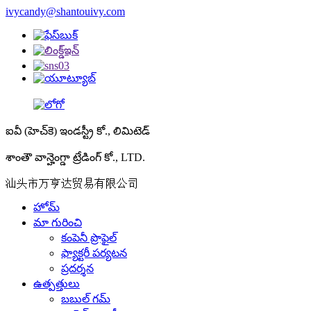
ivycandy@shantouivy.com
ఐవీ (హెచ్‌కె) ఇండస్ట్రీ కో., లిమిటెడ్
శాంతౌ వాన్హెంగ్డా ట్రేడింగ్ కో., LTD.
汕头市万亨达贸易有限公司
హోమ్
మా గురించి
కంపెనీ ప్రొఫైల్
ఫ్యాక్టరీ పర్యటన
ప్రదర్శన
ఉత్పత్తులు
బబుల్ గమ్