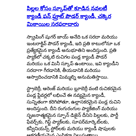
పిల్లల కోసం స్కూప్‌తో కూడిన నవలటీ
క్యాండీ ఫన్ ఫ్రూట్ పౌడర్ క్యాండీ, చక్కెర
మిఠాయిల సరఫరాదారు
స్క్రాపింగ్ షుగర్ జాయ్ అనేది ఒక సరదా మరియు
ఇంటరాక్టివ్ పౌడర్ క్యాండీ, ఇది ప్రతి కాటులోనూ ఒక
ప్రత్యేకమైన క్యాండీ అనుభూతిని అందిస్తుంది. ప్రతి
ప్యాక్‌లో చక్కటి రుచిగల పండ్ల క్యాండీ పౌడర్
మరియు ఒక మినీ స్కూప్ ఉంటాయి, ఇవి క్యాండీని
సరదాగా గీరడానికి, తీయడానికి మరియు
ఆస్వాదించడానికి మిమ్మల్ని అనుమతిస్తాయి.
స్ట్రాబెర్రీ, ఆరెంజ్ మరియు బ్లూబెర్రీ వంటి రుచికరమైన
పండ్ల ఫ్లేవర్లలో లభించే ఈ నవ్యమైన క్యాండీ,
సున్నితంగా కరిగిపోతూ, ఉల్లాసకరమైన పండ్ల రుచిని
అందిస్తుంది. దీని రంగురంగుల ప్యాకేజింగ్ మరియు
సృజనాత్మకమైన స్పూన్ డిజైన్ దీనిని పిల్లలకు, పార్టీ
ఫేవర్స్‌కు, గిఫ్ట్ ప్యాక్‌లకు, సూపర్‌మార్కెట్‌లకు,
కన్వీనియన్స్ స్టోర్‌లకు మరియు క్యాండీ షాపులకు
ఆకర్షణీయమైన ఎంపికగా నిలుపుతాయి.