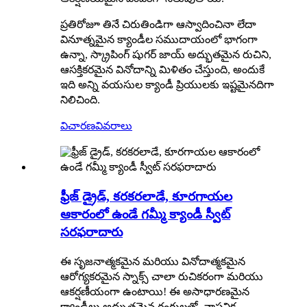
ప్రతిరోజూ తినే చిరుతిండిగా ఆస్వాదించినా లేదా
వినూత్నమైన క్యాండీల సముదాయంలో భాగంగా
ఉన్నా, స్క్రాపింగ్ షుగర్ జాయ్ అద్భుతమైన రుచిని,
ఆసక్తికరమైన వినోదాన్ని మిళితం చేస్తుంది, అందుకే
ఇది అన్ని వయసుల క్యాండీ ప్రియులకు ఇష్టమైనదిగా
నిలిచింది.
విచారణ
వివరాలు
ఫ్రీజ్ డ్రైడ్, కరకరలాడే, కూరగాయల
ఆకారంలో ఉండే గమ్మీ క్యాండీ స్వీట్
సరఫరాదారు
ఈ సృజనాత్మకమైన మరియు వినోదాత్మకమైన
ఆరోగ్యకరమైన స్నాక్స్ చాలా రుచికరంగా మరియు
ఆకర్షణీయంగా ఉంటాయి! ఈ అసాధారణమైన
క్యాండీలు అద్భుతమైన రంగులతో, వాస్తవిక