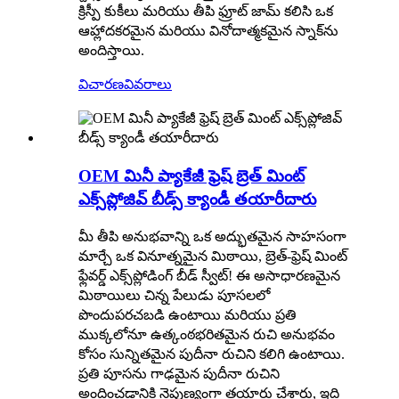
క్రిస్పీ కుకీలు మరియు తీపి ఫ్రూట్ జామ్ కలిసి ఒక
ఆహ్లాదకరమైన మరియు వినోదాత్మకమైన స్నాక్‌ను
అందిస్తాయి.
విచారణ
వివరాలు
OEM మినీ ప్యాకేజీ ఫ్రెష్ బ్రెత్ మింట్
ఎక్స్‌ప్లోజివ్ బీడ్స్ క్యాండీ తయారీదారు
మీ తీపి అనుభవాన్ని ఒక అద్భుతమైన సాహసంగా
మార్చే ఒక వినూత్నమైన మిఠాయి, బ్రెత్-ఫ్రెష్ మింట్
ఫ్లేవర్డ్ ఎక్స్‌ప్లోడింగ్ బీడ్ స్వీట్! ఈ అసాధారణమైన
మిఠాయిలు చిన్న పేలుడు పూసలలో
పొందుపరచబడి ఉంటాయి మరియు ప్రతి
ముక్కలోనూ ఉత్కంఠభరితమైన రుచి అనుభవం
కోసం సున్నితమైన పుదీనా రుచిని కలిగి ఉంటాయి.
ప్రతి పూసను గాఢమైన పుదీనా రుచిని
అందించడానికి నైపుణ్యంగా తయారు చేశారు, ఇది