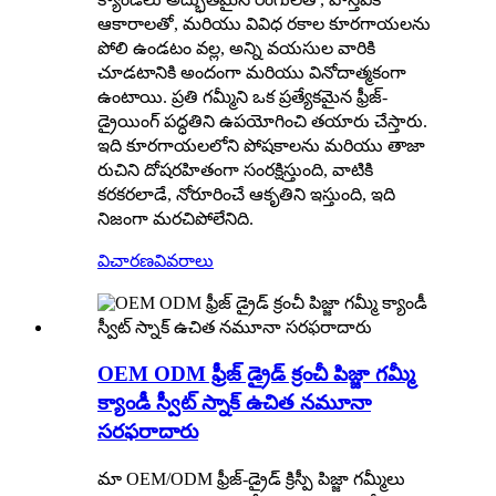
ఆకారాలతో, మరియు వివిధ రకాల కూరగాయలను
పోలి ఉండటం వల్ల, అన్ని వయసుల వారికి
చూడటానికి అందంగా మరియు వినోదాత్మకంగా
ఉంటాయి. ప్రతి గమ్మీని ఒక ప్రత్యేకమైన ఫ్రీజ్-
డ్రైయింగ్ పద్ధతిని ఉపయోగించి తయారు చేస్తారు.
ఇది కూరగాయలలోని పోషకాలను మరియు తాజా
రుచిని దోషరహితంగా సంరక్షిస్తుంది, వాటికి
కరకరలాడే, నోరూరించే ఆకృతిని ఇస్తుంది, ఇది
నిజంగా మరచిపోలేనిది.
విచారణ
వివరాలు
OEM ODM ఫ్రీజ్ డ్రైడ్ క్రంచీ పిజ్జా గమ్మీ
క్యాండీ స్వీట్ స్నాక్ ఉచిత నమూనా
సరఫరాదారు
మా OEM/ODM ఫ్రీజ్-డ్రైడ్ క్రిస్పీ పిజ్జా గమ్మీలు