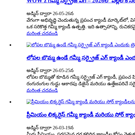
WOW'z గమ్మీ సర్ప్రైజ్ ఎగ్ – 2026లో పిల్లల కోసం కొత్
అడ్మిన్ ద్వారా 26-05-26న
వేగంగా అభివృద్ధి చెందుతున్న ప్రపంచ క్యాండీ మార్కెట్‌లో
ఒక సరికొత్త గమ్మీ క్యాండీ ఉత్పత్తి. ఇది ఉత్సాహాన్ని, ర
మరింత చదవండి
లోపల బొమ్మ ఉండే గమ్మీ సర్ప్రైజ్ ఎగ్ క్యాండీ ఎందుకు
అడ్మిన్ ద్వారా 26-05-25న
లోపల బొమ్మతో కూడిన గమ్మీ సర్ప్రైజ్ ఎగ్ క్యాండీ, ప్రపంచ 
రంగురంగుల గుడ్డు ఆకారపు డిజైన్ మరియు ఉత్తేజపరిచే సర్ప్
మరింత చదవండి
ప్రీమియం లిక్కరైస్ గమ్మీ క్యాండీ మరియు సోర్ క్య
అడ్మిన్ ద్వారా 26-03-19న
మీరు ప్రీమియం, సరసమైన ధర కలిగిన క్యాండీల కోసం వెతుక