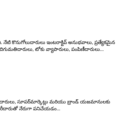
 నేటి కొనుగోలుదారులు ఇంటరాక్టివ్ అనుభవాలు, ప్రత్యేకమైన
 దిగుమతిదారులు, టోకు వ్యాపారులు, పంపిణీదారులు...
ిణీదారులు, సూపర్‌మార్కెట్లు మరియు బ్రాండ్ యజమానులకు
ారీదారుతో నేరుగా పనిచేయడం...