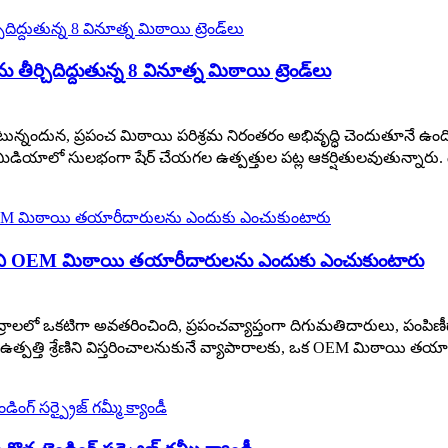
‌ను తీర్చిదిద్దుతున్న 8 వినూత్న మిఠాయి ట్రెండ్‌లు
న్నందున, ప్రపంచ మిఠాయి పరిశ్రమ నిరంతరం అభివృద్ధి చెందుతూనే ఉంది.
్ మీడియాలో సులభంగా షేర్ చేయగల ఉత్పత్తుల పట్ల ఆకర్షితులవుతున్నారు.
ోని OEM మిఠాయి తయారీదారులను ఎందుకు ఎంచుకుంటారు
ద్రాలలో ఒకటిగా అవతరించింది, ప్రపంచవ్యాప్తంగా దిగుమతిదారులు, పంప
త్పత్తి శ్రేణిని విస్తరించాలనుకునే వ్యాపారాలకు, ఒక OEM మిఠాయి తయ