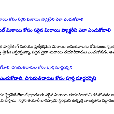
్ మిఠాయి కోసం సరైన మిఠాయి ఫ్యాక్టరీని ఎలా ఎంచుకోవాలి
్యాకేజింగ్ మరియు ప్రత్యేకమైన మిఠాయి అనుభవాలను కోరుకుంటున్నందున
ఉత్పత్తి శ్రేణిని విస్తరిస్తున్నా, సరైన చైనా మిఠాయి తయారీదారుని ఎంచుకో
ుకోవాలి: దిగుమతిదారుల కోసం పూర్తి మార్గదర్శిని
ు ప్రైవేట్-లేబుల్ బ్రాండ్‌లకు సరైన మిఠాయి తయారీదారుని కనుగొనడ
చేస్తాడు. సరైన తయారీ భాగస్వామి స్థిరమైన ఉత్పత్తి నాణ్యతను నిర్ధారి