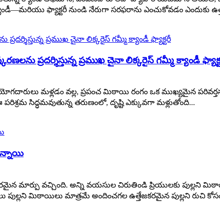
మీ క్యాండీ—మరియు ఫ్యాక్టరీ నుండి నేరుగా సరఫరాను ఎంచుకోవడం ఎందుకు ఉత్
ను ప్రదర్శిస్తున్న ప్రముఖ చైనా లిక్కరైస్ గమ్మీ క్యాండీ ఫ్యాక్ట
యోగదారులు మళ్లడం వల్ల, ప్రపంచ మిఠాయి రంగం ఒక ముఖ్యమైన పరివర్తన
పరిశ్రమ సిద్ధమవుతున్న తరుణంలో, దృష్టి ఎక్కువగా మళ్లుతోంది...
ున్నాయి
ైన మార్పు వచ్చింది. అన్ని వయసుల చిరుతిండి ప్రియులకు పుల్లని మిఠ
లు పుల్లని మిఠాయిలు మాత్రమే అందించగల ఉత్తేజకరమైన పుల్లని రుచి కో