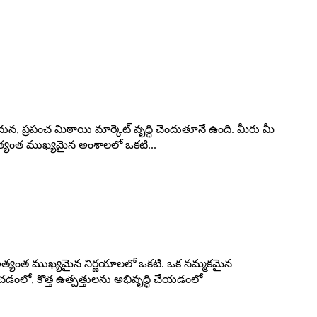
, ప్రపంచ మిఠాయి మార్కెట్ వృద్ధి చెందుతూనే ఉంది. మీరు మీ
వడం అత్యంత ముఖ్యమైన అంశాలలో ఒకటి...
ం అత్యంత ముఖ్యమైన నిర్ణయాలలో ఒకటి. ఒక నమ్మకమైన
ంచడంలో, కొత్త ఉత్పత్తులను అభివృద్ధి చేయడంలో