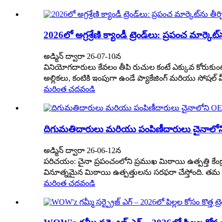
2026లో అగ్రశ్రేణి క్యాండీ ట్రెండ్‌లు: ప్రపంచ మార్కెట్
అడ్మిన్ ద్వారా 26-07-10న
వినియోగదారులు కేవలం తీపి రుచుల కంటే ఎక్కువ కోరుకుంటు
అల్లికలు, కంటికి ఇంపుగా ఉండే ప్యాకేజింగ్ మరియు సోషల
మరింత చదవండి
దిగుమతిదారులు మరియు పంపిణీదారులు చైనాల
అడ్మిన్ ద్వారా 26-06-12న
పరిచయం: చైనా ప్రపంచంలోని ప్రముఖ మిఠాయి ఉత్పత్తి కేం
వినూత్నమైన మిఠాయి ఉత్పత్తులను సరఫరా చేస్తోంది. తమ ఉ
మరింత చదవండి