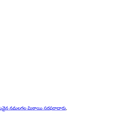
ువైన నమలగల మిఠాయి సరఫరాదారు
,