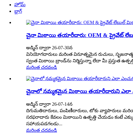
హోమ్
బ్లాగ్
చైనా మిఠాయి తయారీదారు: OEM & ప్రైవేట్ లేబుల
అడ్మిన్ ద్వారా 26-07-30న
వినియోగదారులు మరింత వినూత్నమైన రుచులు, సృజనాత్మక ప
స్వంత మిఠాయి బ్రాండ్‌ను నిర్మిస్తున్నా లేదా మీ ప్రస్తుత 
మరింత చదవండి
చైనాలో నమ్మకమైన మిఠాయి తయారీదారుని ఎలా ఎంచ
అడ్మిన్ ద్వారా 26-07-14న
దిగుమతిదారులు, పంపిణీదారులు, టోకు వ్యాపారులు మరియ
సరఫరాదారు కేవలం మిఠాయిని ఉత్పత్తి చేయడం కంటే ఎక్కువ 
సహాయపడగలడు...
మరింత చదవండి