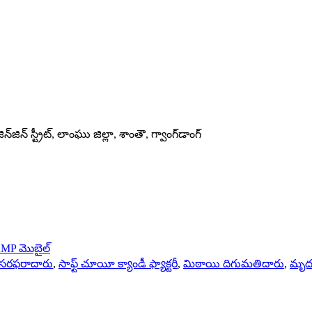
‌జిన్ స్ట్రీట్, లాంఘు జిల్లా, శాంతౌ, గ్వాంగ్‌డాంగ్
MP మొబైల్
డీ సరఫరాదారు
,
సాఫ్ట్ చూయీ క్యాండీ ఫ్యాక్టరీ
,
మిఠాయి దిగుమతిదారు
,
మృద