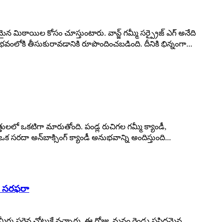
ైన మిఠాయిల కోసం చూస్తుంటారు. వావ్జ్ గమ్మీ సర్ప్రైజ్ ఎగ్ అనేది
భవంలోకి తీసుకురావడానికి రూపొందించబడింది. దీనికి భిన్నంగా...
్తులలో ఒకటిగా మారుతోంది. పండ్ల రుచిగల గమ్మీ క్యాండీ,
 సరదా అన్‌బాక్సింగ్ క్యాండీ అనుభవాన్ని అందిస్తుంది...
గా సరఫరా
రు సరైన చోటుకే వచ్చారు. ఈ రోజు, మనం రెండు ప్రసిద్ధమైన