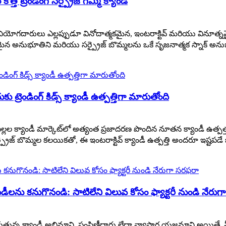
త ట్రెండింగ్ సర్ప్రైజ్ గమ్మీ క్యాండీ
, వినియోగదారులు ఎల్లప్పుడూ వినోదాత్మకమైన, ఇంటరాక్టివ్ మరియు వినూత్నమ
ుచికరమైన అనుభూతిని మరియు సర్ప్రైజ్ బొమ్మలను ఒకే సృజనాత్మక స్నాక్ అను
 ట్రెండింగ్ కిడ్స్ క్యాండీ ఉత్పత్తిగా మారుతోంది
పిల్లల క్యాండీ మార్కెట్‌లో అత్యంత ప్రజాదరణ పొందిన నూతన క్యాండీ ఉత్పత
రైజ్ బొమ్మల కలయికతో, ఈ ఇంటరాక్టివ్ క్యాండీ ఉత్పత్తి అందరూ ఇష్టపడే ఒక
ాండీలను కనుగొనండి: సాటిలేని విలువ కోసం ఫ్యాక్టరీ నుండి నేరు
ుతున్న క్యాండీ అభిమాని, పంపిణీదారు లేదా వ్యాపార యజమాని అయితే, మీ