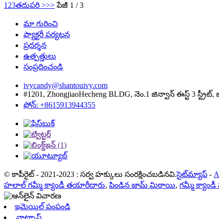
1
2
3
తదుపరి >
>>
పేజీ 1 / 3
మా గురించి
ఫ్యాక్టరీ పర్యటన
ప్రదర్శన
ఉత్పత్తులు
సంప్రదించండి
ivycandy@shantouivy.com
#1201, ZhongjiaoHecheng BLDG, నెం.1 జిన్వాన్ ఈస్ట్ 3 స్ట్రీట్, జిన్
ఫోన్: +8615913944355
© కాపీరైట్ - 2021-2023 : సర్వ హక్కులు సంరక్షించబడినవి.
సైట్‌మ్యాప్
-
A
హలాల్ గమ్మీ క్యాండీ తయారీదారు
,
పిండిన జామ్ మిఠాయి
,
గమ్మీ క్యాం
ఇమెయిల్ పంపండి
వాట్సాప్