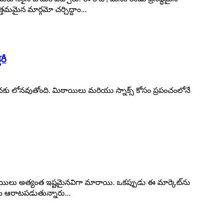
తమమైన మార్గమో చర్చిద్దాం...
రీ
కు లోనవుతోంది. మిఠాయిలు మరియు స్నాక్స్ కోసం ప్రపంచంలోనే
ాయిలు అత్యంత ఇష్టమైనవిగా మారాయి. ఒకప్పుడు ఈ మార్కెట్‌ను
సం ఆరాటపడుతున్నారు...