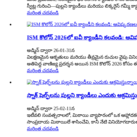
స్వీట్ల గురించి—పుల్లని క్యాండీలు మరియు లిక్కరైస్ గమ్
మరింత చదవండి
ISM కొలోన్ 2026లో ఐవీ క్యాండీని కలవండి: ఆవిష్కరణల
అడ్మిన్ ద్వారా 26-01-31న
విలక్షణమైన ఆకృతులు మరియు తీవ్రమైన రుచుల వైపు విని
అతిపెద్ద వాణిజ్య ప్రదర్శన అయిన ISM కొలోన్ 2026 కోసం ఈ 
మరింత చదవండి
స్నాక్ షెల్ఫ్‌లను పుల్లని క్యాండీలు ఎందుకు ఆక్రమిస్త
అడ్మిన్ ద్వారా 25-02-11న
ఇటీవలి సంవత్సరాలలో, మిఠాయి వ్యాపారంలో ఒక ఆహ్లాదకరమ
సాంప్రదాయ మిఠాయిలే శాసించేవి, కానీ నేటి వినియోగదారు
మరింత చదవండి