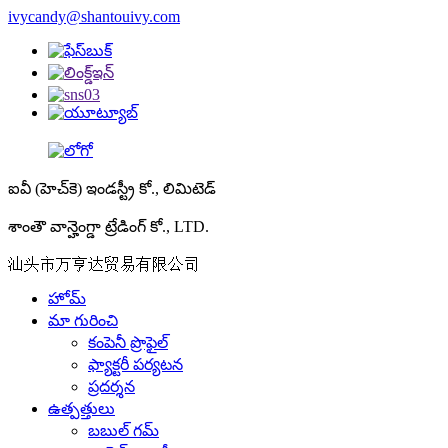
ivycandy@shantouivy.com
ఐవీ (హెచ్‌కె) ఇండస్ట్రీ కో., లిమిటెడ్
శాంతౌ వాన్హెంగ్డా ట్రేడింగ్ కో., LTD.
汕头市万亨达贸易有限公司
హోమ్
మా గురించి
కంపెనీ ప్రొఫైల్
ఫ్యాక్టరీ పర్యటన
ప్రదర్శన
ఉత్పత్తులు
బబుల్ గమ్