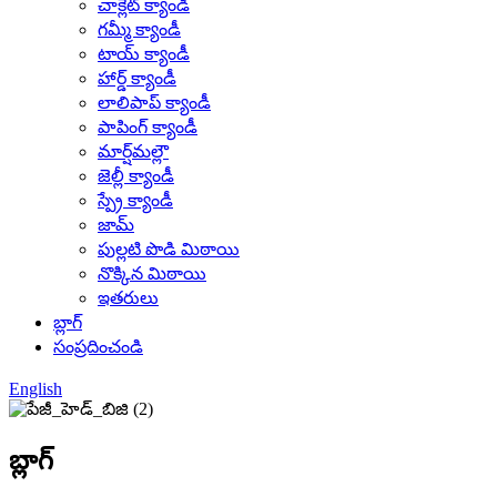
చాక్లెట్ క్యాండీ
గమ్మీ క్యాండీ
టాయ్ క్యాండీ
హార్డ్ క్యాండీ
లాలిపాప్ క్యాండీ
పాపింగ్ క్యాండీ
మార్ష్‌మల్లౌ
జెల్లీ క్యాండీ
స్ప్రే క్యాండీ
జామ్
పుల్లటి పొడి మిఠాయి
నొక్కిన మిఠాయి
ఇతరులు
బ్లాగ్
సంప్రదించండి
English
బ్లాగ్