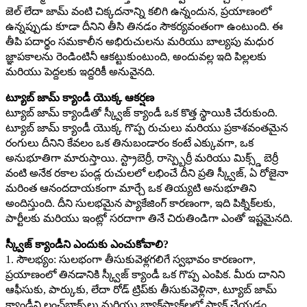
జెల్ లేదా జామ్ వంటి చిక్కదనాన్ని కలిగి ఉన్నందున, ప్రయాణంలో
ఉన్నప్పుడు కూడా దీనిని తీసి తినడం సౌకర్యవంతంగా ఉంటుంది. ఈ
తీపి పదార్థం సమకాలీన అభిరుచులను మరియు బాల్యపు మధుర
జ్ఞాపకాలను రెండింటినీ ఆకట్టుకుంటుంది, అందువల్ల ఇది పిల్లలకు
మరియు పెద్దలకు ఇద్దరికీ అనువైనది.
ట్యూబ్ జామ్ క్యాండీ యొక్క ఆకర్షణ
ట్యూబ్ జామ్ క్యాండీతో స్క్వీజ్ క్యాండీ ఒక కొత్త స్థాయికి చేరుకుంది.
ట్యూబ్ జామ్ క్యాండీ యొక్క గొప్ప రుచులు మరియు ప్రకాశవంతమైన
రంగులు దీనిని కేవలం ఒక తినుబండారం కంటే ఎక్కువగా, ఒక
అనుభూతిగా మారుస్తాయి. స్ట్రాబెర్రీ, రాస్ప్బెర్రీ మరియు మిక్స్డ్ బెర్రీ
వంటి అనేక రకాల పండ్ల రుచులలో లభించే దీని ప్రతి స్క్వీజ్, ఏ రోజైనా
మరింత ఆనందదాయకంగా మార్చే ఒక తియ్యటి అనుభూతిని
అందిస్తుంది. దీని సులభమైన ప్యాకేజింగ్ కారణంగా, ఇది పిక్నిక్‌లకు,
పార్టీలకు మరియు ఇంట్లో సరదాగా తినే చిరుతిండిగా ఎంతో ఇష్టమైనది.
స్క్వీజ్ క్యాండీని ఎందుకు ఎంచుకోవాలి?
1. సౌలభ్యం: సులభంగా తీసుకువెళ్లగలిగే స్వభావం కారణంగా,
ప్రయాణంలో తినడానికి స్క్వీజ్ క్యాండీ ఒక గొప్ప ఎంపిక. మీరు దానిని
ఆఫీసుకు, పార్కుకు, లేదా రోడ్ ట్రిప్‌కు తీసుకువెళ్లినా, ట్యూబ్ జామ్
క్యాండీని లంచ్‌బాక్స్‌లు మరియు బ్యాక్‌ప్యాక్‌లలో ప్యాక్ చేయడం