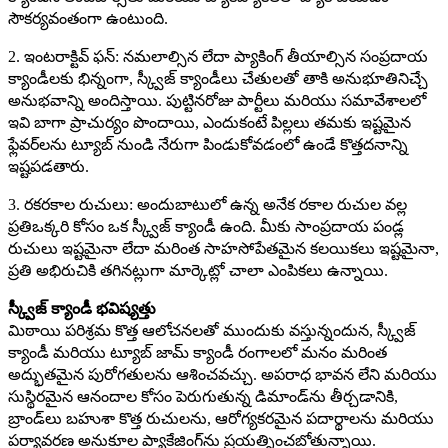
సౌకర్యవంతంగా ఉంటుంది.
2. ఇంటరాక్టివ్ ఫన్: నమలాల్సిన లేదా ప్యాకింగ్ తీయాల్సిన సంప్రదాయ
క్యాండీలకు భిన్నంగా, స్క్వీజ్ క్యాండీలు చేతులతో తాకి అనుభూతినిచ్చే
అనుభవాన్ని అందిస్తాయి. పుట్టినరోజు పార్టీలు మరియు సమావేశాలలో
ఇవి బాగా ప్రాచుర్యం పొందాయి, ఎందుకంటే పిల్లలు తమకు ఇష్టమైన
ఫ్లేవర్‌లను ట్యూబ్ నుండి నేరుగా పిండుకోవడంలో ఉండే కొత్తదనాన్ని
ఇష్టపడతారు.
3. రకరకాల రుచులు: అందుబాటులో ఉన్న అనేక రకాల రుచుల వల్ల
ప్రతిఒక్కరి కోసం ఒక స్క్వీజ్ క్యాండీ ఉంది. మీకు సాంప్రదాయ పండ్ల
రుచులు ఇష్టమైనా లేదా మరింత సాహసోపేతమైన కలయికలు ఇష్టమైనా,
ప్రతి అభిరుచికి తగినట్లుగా మార్కెట్లో చాలా ఎంపికలు ఉన్నాయి.
స్క్వీజ్ క్యాండీ భవిష్యత్తు
మిఠాయి పరిశ్రమ కొత్త ఆలోచనలతో ముందుకు వస్తున్నందున, స్క్వీజ్
క్యాండీ మరియు ట్యూబ్ జామ్ క్యాండీ రంగాలలో మనం మరింత
అద్భుతమైన పురోగతులను ఆశించవచ్చు. అపరాధ భావన లేని మరియు
సుస్థిరమైన ఆనందాల కోసం పెరుగుతున్న డిమాండ్‌ను తీర్చడానికి,
బ్రాండ్‌లు బహుశా కొత్త రుచులను, ఆరోగ్యకరమైన పదార్థాలను మరియు
పర్యావరణ అనుకూల ప్యాకేజింగ్‌ను ప్రయత్నించబోతున్నాయి.