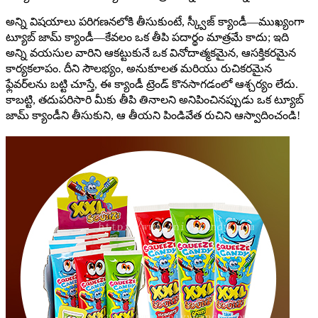
అన్ని విషయాలు పరిగణనలోకి తీసుకుంటే, స్క్వీజ్ క్యాండీ—ముఖ్యంగా
ట్యూబ్ జామ్ క్యాండీ—కేవలం ఒక తీపి పదార్థం మాత్రమే కాదు; ఇది
అన్ని వయసుల వారిని ఆకట్టుకునే ఒక వినోదాత్మకమైన, ఆసక్తికరమైన
కార్యకలాపం. దీని సౌలభ్యం, అనుకూలత మరియు రుచికరమైన
ఫ్లేవర్‌లను బట్టి చూస్తే, ఈ క్యాండీ ట్రెండ్ కొనసాగడంలో ఆశ్చర్యం లేదు.
కాబట్టి, తదుపరిసారి మీకు తీపి తినాలని అనిపించినప్పుడు ఒక ట్యూబ్
జామ్ క్యాండీని తీసుకుని, ఆ తీయని పిండివేత రుచిని ఆస్వాదించండి!