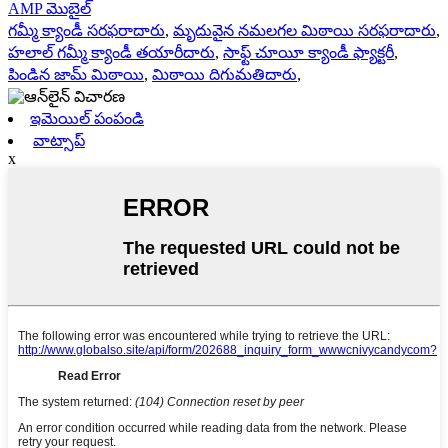
AMP మొబైల్
గమ్మీ క్యాండీ సరఫరాదారు
,
మృదువైన నమలగల మిఠాయి సరఫరాదారు
,
హలాల్ గమ్మీ క్యాండీ తయారీదారు
,
సాఫ్ట్ చూయీ క్యాండీ ఫ్యాక్టరీ
,
పిండిన జామ్ మిఠాయి
,
మిఠాయి దిగుమతిదారు
,
ఇమెయిల్ పంపండి
వాట్సాప్
x