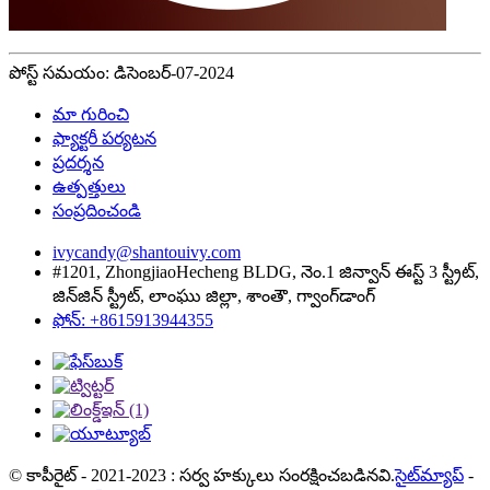
పోస్ట్ సమయం: డిసెంబర్-07-2024
మా గురించి
ఫ్యాక్టరీ పర్యటన
ప్రదర్శన
ఉత్పత్తులు
సంప్రదించండి
ivycandy@shantouivy.com
#1201, ZhongjiaoHecheng BLDG, నెం.1 జిన్వాన్ ఈస్ట్ 3 స్ట్రీట్,
జిన్‌జిన్ స్ట్రీట్, లాంఘు జిల్లా, శాంతౌ, గ్వాంగ్‌డాంగ్
ఫోన్: +8615913944355
© కాపీరైట్ - 2021-2023 : సర్వ హక్కులు సంరక్షించబడినవి.
సైట్‌మ్యాప్
-