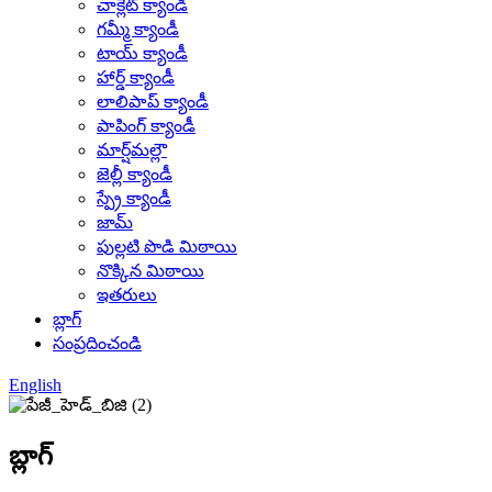
చాక్లెట్ క్యాండీ
గమ్మీ క్యాండీ
టాయ్ క్యాండీ
హార్డ్ క్యాండీ
లాలిపాప్ క్యాండీ
పాపింగ్ క్యాండీ
మార్ష్‌మల్లౌ
జెల్లీ క్యాండీ
స్ప్రే క్యాండీ
జామ్
పుల్లటి పొడి మిఠాయి
నొక్కిన మిఠాయి
ఇతరులు
బ్లాగ్
సంప్రదించండి
English
బ్లాగ్