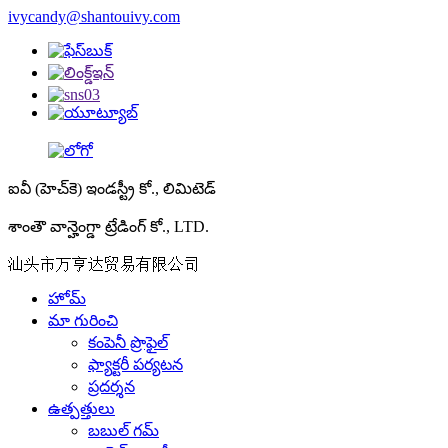
ivycandy@shantouivy.com
ఐవీ (హెచ్‌కె) ఇండస్ట్రీ కో., లిమిటెడ్
శాంతౌ వాన్హెంగ్డా ట్రేడింగ్ కో., LTD.
汕头市万亨达贸易有限公司
హోమ్
మా గురించి
కంపెనీ ప్రొఫైల్
ఫ్యాక్టరీ పర్యటన
ప్రదర్శన
ఉత్పత్తులు
బబుల్ గమ్