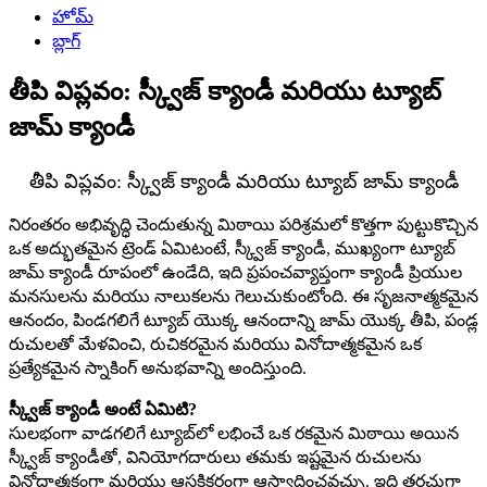
హోమ్
బ్లాగ్
తీపి విప్లవం: స్క్వీజ్ క్యాండీ మరియు ట్యూబ్
జామ్ క్యాండీ
తీపి విప్లవం: స్క్వీజ్ క్యాండీ మరియు ట్యూబ్ జామ్ క్యాండీ
నిరంతరం అభివృద్ధి చెందుతున్న మిఠాయి పరిశ్రమలో కొత్తగా పుట్టుకొచ్చిన
ఒక అద్భుతమైన ట్రెండ్ ఏమిటంటే, స్క్వీజ్ క్యాండీ, ముఖ్యంగా ట్యూబ్
జామ్ క్యాండీ రూపంలో ఉండేది, ఇది ప్రపంచవ్యాప్తంగా క్యాండీ ప్రియుల
మనసులను మరియు నాలుకలను గెలుచుకుంటోంది. ఈ సృజనాత్మకమైన
ఆనందం, పిండగలిగే ట్యూబ్ యొక్క ఆనందాన్ని జామ్ యొక్క తీపి, పండ్ల
రుచులతో మేళవించి, రుచికరమైన మరియు వినోదాత్మకమైన ఒక
ప్రత్యేకమైన స్నాకింగ్ అనుభవాన్ని అందిస్తుంది.
స్క్వీజ్ క్యాండీ అంటే ఏమిటి?
సులభంగా వాడగలిగే ట్యూబ్‌లో లభించే ఒక రకమైన మిఠాయి అయిన
స్క్వీజ్ క్యాండీతో, వినియోగదారులు తమకు ఇష్టమైన రుచులను
వినోదాత్మకంగా మరియు ఆసక్తికరంగా ఆస్వాదించవచ్చు. ఇది తరచుగా