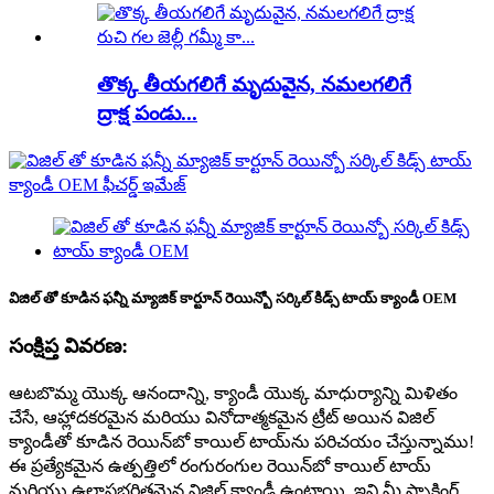
తొక్క తీయగలిగే మృదువైన, నమలగలిగే
ద్రాక్ష పండు...
విజిల్ తో కూడిన ఫన్నీ మ్యాజిక్ కార్టూన్ రెయిన్బో సర్కిల్ కిడ్స్ టాయ్ క్యాండీ OEM
సంక్షిప్త వివరణ:
ఆటబొమ్మ యొక్క ఆనందాన్ని, క్యాండీ యొక్క మాధుర్యాన్ని మిళితం
చేసే, ఆహ్లాదకరమైన మరియు వినోదాత్మకమైన ట్రీట్ అయిన విజిల్
క్యాండీతో కూడిన రెయిన్‌బో కాయిల్ టాయ్‌ను పరిచయం చేస్తున్నాము!
ఈ ప్రత్యేకమైన ఉత్పత్తిలో రంగురంగుల రెయిన్‌బో కాయిల్ టాయ్
మరియు ఉల్లాసభరితమైన విజిల్ క్యాండీ ఉంటాయి, ఇవి మీ స్నాకింగ్