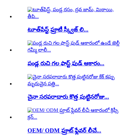
టూత్‌పేస్ట్ ఫ్రూటీ స్క్వీజ్ లి...
పండ్ల రుచి గల ఫాస్ట్ ఫుడ్ ఆకారం...
చైనా సరఫరాదారు కొత్త పుట్టినరోజు...
OEM/ ODM ఫ్రూట్ ఫ్లేవర్ లీచే...