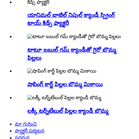
యానిమల్ బాటిల్ నిపుల్ క్యాండీ స్ప్రింగ్
టాయ్ కిడ్స్ ఫ్యాక్టరీ
టాటూ బబుల్ గమ్ క్యాండీతో గైరో బొమ్మ
పిల్లలు
షాపింగ్ కార్ట్ పిల్లల బొమ్మ మిఠాయి
లక్కీ టర్న్‌టేబుల్ పిల్లల క్యాండీ బొమ్మ
మా గురించి
ఫ్యాక్టరీ పర్యటన
ప్రదర్శన