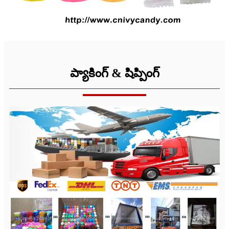
ప్యాకింగ్ & షిప్పింగ్