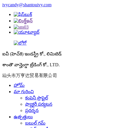
ivycandy@shantouivy.com
ఐవీ (హెచ్‌కె) ఇండస్ట్రీ కో., లిమిటెడ్
శాంతౌ వాన్హెంగ్డా ట్రేడింగ్ కో., LTD.
汕头市万亨达贸易有限公司
హోమ్
మా గురించి
కంపెనీ ప్రొఫైల్
ఫ్యాక్టరీ పర్యటన
ప్రదర్శన
ఉత్పత్తులు
బబుల్ గమ్