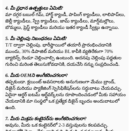
4. మీ ప్రధాన ఉత్పత్తులు ఏమిటి?
మా దగ్గర బబుల్ గమ్, హార్డ్ క్యాండీ, పాపింగ్ క్యాండీలు, లాలిపాప్‌లు,
జెల్లీ క్యాండీలు, స్ప్రే క్యాండీలు, జామ్ క్యాండీలు, మార్ష్‌మల్లౌలు,
బొమ్మలు, ప్రెస్డ్ క్యాండీలు మరియు ఇతర క్యాండీ స్వీట్లు ఉన్నాయి.
5. మీ చెల్లింపు నిబంధనలు ఏమిటి?
T/T ద్వారా చెల్లింపు. భారీస్థాయిలో తయారీ ప్రారంభించడానికి
ముందు, 30% డిపాజిట్ మరియు BL కాపీకి వ్యతిరేకంగా 70%
బ్యాలెన్స్ రెండూ చెల్లించాల్సి ఉంటుంది. అదనపు చెల్లింపు పద్ధతుల
గురించి మరింత తెలుసుకోవడానికి, దయచేసి నన్ను సంప్రదించండి.
6. మీరు OEMని అంగీకరించగలరా?
తప్పకుండా. క్లయింట్ అవసరాలకు అనుగుణంగా మేము బ్రాండ్,
డిజైన్ మరియు ప్యాకేజింగ్ స్పెసిఫికేషన్‌లను సర్దుబాటు చేయవచ్చు.
ఏదైనా ఆర్డర్ ఐటమ్ ఆర్ట్‌వర్క్‌లను రూపొందించడంలో మీకు సహాయం
చేయడానికి మా సంస్థలో ఒక ప్రత్యేక డిజైన్ బృందం అందుబాటులో
ఉంది.
7. మీరు మిశ్రమ కంటైనర్‌ను అంగీకరించగలరా?
అవును, మీరు ఒక కంటైనర్‌లో 2-3 వస్తువులను కలపవచ్చు.