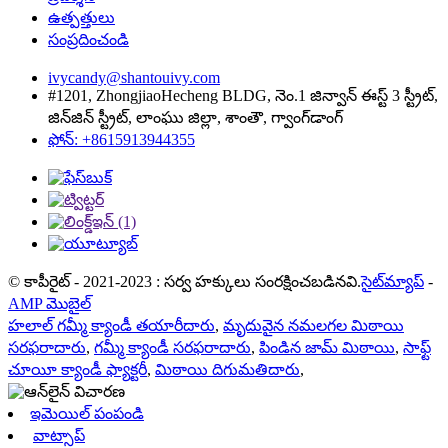
ఉత్పత్తులు
సంప్రదించండి
ivycandy@shantouivy.com
#1201, ZhongjiaoHecheng BLDG, నెం.1 జిన్వాన్ ఈస్ట్ 3 స్ట్రీట్,
జిన్‌జిన్ స్ట్రీట్, లాంఘు జిల్లా, శాంతౌ, గ్వాంగ్‌డాంగ్
ఫోన్: +8615913944355
© కాపీరైట్ - 2021-2023 : సర్వ హక్కులు సంరక్షించబడినవి.
సైట్‌మ్యాప్
-
AMP మొబైల్
హలాల్ గమ్మీ క్యాండీ తయారీదారు
,
మృదువైన నమలగల మిఠాయి
సరఫరాదారు
,
గమ్మీ క్యాండీ సరఫరాదారు
,
పిండిన జామ్ మిఠాయి
,
సాఫ్ట్
చూయీ క్యాండీ ఫ్యాక్టరీ
,
మిఠాయి దిగుమతిదారు
,
ఇమెయిల్ పంపండి
వాట్సాప్