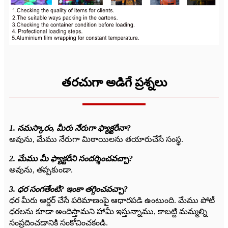
తరచుగా అడిగే ప్రశ్నలు
1. నమస్కారం, మీరు నేరుగా ఫ్యాక్టరీనా?
అవును, మేము నేరుగా మిఠాయిలను తయారుచేసే సంస్థ.
2. మేము మీ ఫ్యాక్టరీని సందర్శించవచ్చా?
అవును, తప్పకుండా.
3. ధర సంగతేంటి? ఇంకా తగ్గించవచ్చా?
ధర మీరు ఆర్డర్ చేసే పరిమాణంపై ఆధారపడి ఉంటుంది. మేము పోటీ
ధరలను కూడా అందిస్తామని హామీ ఇస్తున్నాము, కాబట్టి మమ్మల్ని
సంప్రదించడానికి సంకోచించకండి.