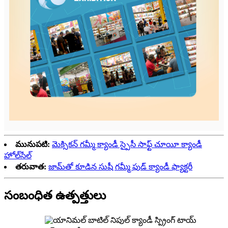
మునుపటి:
మెక్సికన్ గమ్మీ క్యాండీ స్పైసీ సాఫ్ట్ చూయీ క్యాండీ
హోల్‌సేల్
తరువాత:
జామ్‌తో కూడిన సుషీ గమ్మీ ఫుడ్ క్యాండీ ఫ్యాక్టరీ
సంబంధిత ఉత్పత్తులు