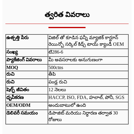
త్వరిత వివరాలు
ఉత్పత్తి పేరు
విజిల్ తో కూడిన ఫన్నీ మ్యాజిక్ కార్టూన్
రెయిన్బో సర్కిల్ కిడ్స్ టాయ్ క్యాండీ OEM
సంఖ్య
టి286-6
ప్యాకేజింగ్ వివరాలు
మీ అవసరాలకు అనుగుణంగా
MOQ
500ctns
రుచి
తీపి
రుచి
పండ్ల రుచి
షెల్ఫ్ జీవితం
12 నెలలు
ధృవీకరణ
HACCP, ISO, FDA, హలాల్, పోనీ, SGS
OEM/ODM
అందుబాటులో ఉంది
డెలివరీ సమయం
డిపాజిట్ మరియు నిర్ధారణ తర్వాత 30
రోజులు