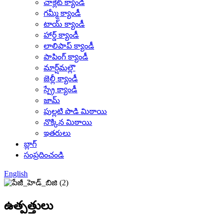
చాక్లెట్ క్యాండీ
గమ్మీ క్యాండీ
టాయ్ క్యాండీ
హార్డ్ క్యాండీ
లాలిపాప్ క్యాండీ
పాపింగ్ క్యాండీ
మార్ష్‌మల్లౌ
జెల్లీ క్యాండీ
స్ప్రే క్యాండీ
జామ్
పుల్లటి పొడి మిఠాయి
నొక్కిన మిఠాయి
ఇతరులు
బ్లాగ్
సంప్రదించండి
English
ఉత్పత్తులు