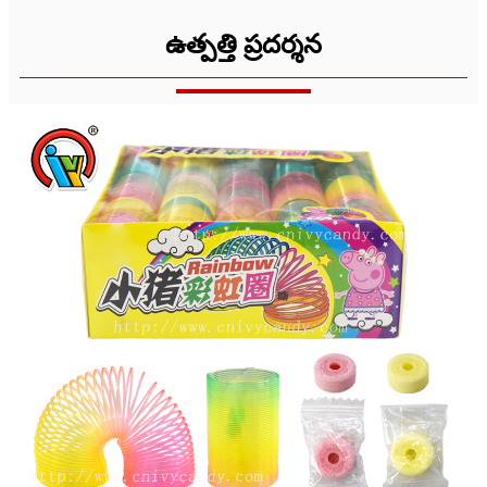
ఉత్పత్తి ప్రదర్శన