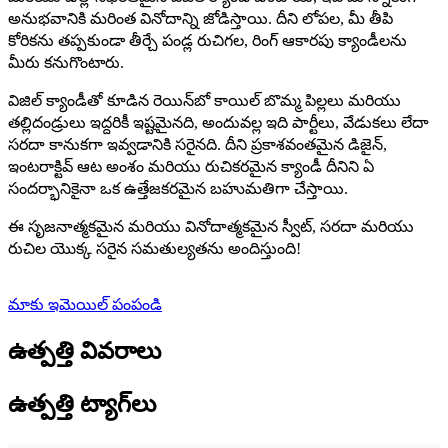
అనుభవానికి మరింత వినోదాన్ని జోడిస్తాయి. దీని లోపల, మీ తీపి
కోరికను తప్పకుండా తీర్చే పండ్ల రుచిగల, రింగ్ ఆకారపు క్యాండీలను
మీరు కనుగొంటారు.
విజిల్ క్యాండీతో కూడిన రెయిన్‌బో కాయిల్ బొమ్మ పిల్లలు మరియు
తల్లిదండ్రులు ఇద్దరికీ ఇష్టమైనది, అందువల్ల ఇది పార్టీలు, వేడుకలు లేదా
సరదా కానుకగా ఇవ్వడానికి సరైనది. దీని ప్రకాశవంతమైన డిజైన్,
ఇంటరాక్టివ్ ఆట అంశం మరియు రుచికరమైన క్యాండీ దీనిని ఏ
సందర్భానికైనా ఒక ఉత్తేజకరమైన బహుమతిగా చేస్తాయి.
ఈ సృజనాత్మకమైన మరియు వినోదాత్మకమైన స్వీట్, సరదా మరియు
రుచిల యొక్క సరైన సమతుల్యతను అందిస్తుంది!
మాకు ఇమెయిల్ పంపండి
ఉత్పత్తి వివరాలు
ఉత్పత్తి ట్యాగ్‌లు