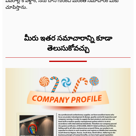
వివరాల్లోకి వెళ్దాం, నేను దాని గురించి మరింత సమాచారం మీకు
చూపిస్తాను.
మీరు ఇతర సమాచారాన్ని కూడా
తెలుసుకోవచ్చు