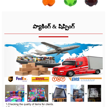
ప్యాకింగ్ & షిప్పింగ్