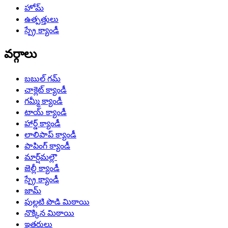
హోమ్
ఉత్పత్తులు
స్ప్రే క్యాండీ
వర్గాలు
బబుల్ గమ్
చాక్లెట్ క్యాండీ
గమ్మీ క్యాండీ
టాయ్ క్యాండీ
హార్డ్ క్యాండీ
లాలిపాప్ క్యాండీ
పాపింగ్ క్యాండీ
మార్ష్‌మల్లౌ
జెల్లీ క్యాండీ
స్ప్రే క్యాండీ
జామ్
పుల్లటి పొడి మిఠాయి
నొక్కిన మిఠాయి
ఇతరులు