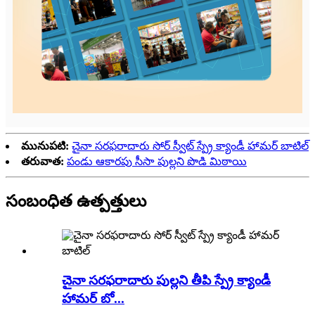
మునుపటి:
చైనా సరఫరాదారు సోర్ స్వీట్ స్ప్రే క్యాండీ హామర్ బాటిల్
తరువాత:
పండు ఆకారపు సీసా పుల్లని పొడి మిఠాయి
సంబంధిత ఉత్పత్తులు
చైనా సరఫరాదారు పుల్లని తీపి స్ప్రే క్యాండీ
హామర్ బో...