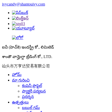
ivycandy@shantouivy.com
ఐవీ (హెచ్‌కె) ఇండస్ట్రీ కో., లిమిటెడ్
శాంతౌ వాన్హెంగ్డా ట్రేడింగ్ కో., LTD.
汕头市万亨达贸易有限公司
హోమ్
మా గురించి
కంపెనీ ప్రొఫైల్
ఫ్యాక్టరీ పర్యటన
ప్రదర్శన
ఉత్పత్తులు
బబుల్ గమ్