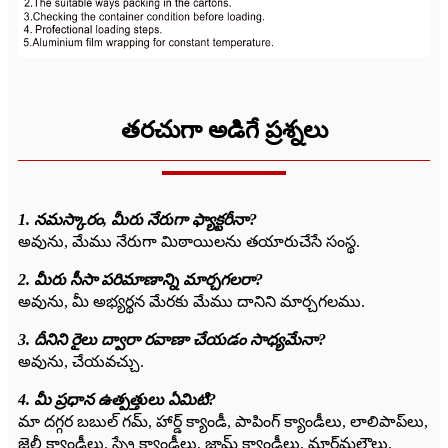
తరచుగా అడిగే ప్రశ్నలు
1. నమస్కారం, మీరు నేరుగా ఫ్యాక్టరీనా?
అవును, మేము నేరుగా మిఠాయిలను తయారుచేసే సంస్థ.
2. మీరు సీసా పరిమాణాన్ని మార్చగలరా?
అవును, మీ అభ్యర్థన మేరకు మేము దానిని మార్చగలము.
3. దీనిని రైలు ద్వారా రవాణా చేయడం సాధ్యమేనా?
అవును, చేయవచ్చు.
4. మీ ప్రధాన ఉత్పత్తులు ఏమిటి?
మా దగ్గర బబుల్ గమ్, హార్డ్ క్యాండీ, పాపింగ్ క్యాండీలు, లాలిపాప్‌లు,
జెల్లీ క్యాండీలు, స్ప్రే క్యాండీలు, జామ్ క్యాండీలు, మార్ష్‌మల్లౌలు,