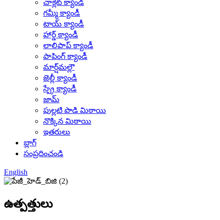
చాక్లెట్ క్యాండీ
గమ్మీ క్యాండీ
టాయ్ క్యాండీ
హార్డ్ క్యాండీ
లాలిపాప్ క్యాండీ
పాపింగ్ క్యాండీ
మార్ష్‌మల్లౌ
జెల్లీ క్యాండీ
స్ప్రే క్యాండీ
జామ్
పుల్లటి పొడి మిఠాయి
నొక్కిన మిఠాయి
ఇతరులు
బ్లాగ్
సంప్రదించండి
English
ఉత్పత్తులు