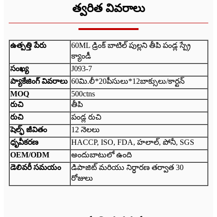
త్వరిత వివరాలు
ఉత్పత్తి పేరు
60ML డ్రింక్ బాటిల్ పుల్లని తీపి పండ్ల స్ప్రే
క్యాండీ
సంఖ్య
J093-7
ప్యాకేజింగ్ వివరాలు
60మి.లీ*20పీసులు*12బాక్సులు/కార్టన్
MOQ
500ctns
రుచి
తీపి
రుచి
పండ్ల రుచి
షెల్ఫ్ జీవితం
12 నెలలు
ధృవీకరణ
HACCP, ISO, FDA, హలాల్, పోనీ, SGS
OEM/ODM
అందుబాటులో ఉంది
డెలివరీ సమయం
డిపాజిట్ మరియు నిర్ధారణ తర్వాత 30
రోజులు