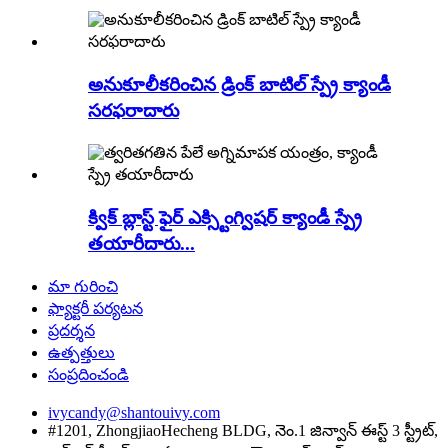
అనుకూలీకరించిన డ్రింక్ బాటిల్ స్ప్రే క్యాండీ
సరఫరాదారు
క్విక్ బ్లాస్ట్ ఫైర్ ఎక్స్టింగ్విషర్ క్యాండీ స్ప్రే
తయారీదారు...
మా గురించి
ఫ్యాక్టరీ పర్యటన
ప్రదర్శన
ఉత్పత్తులు
సంప్రదించండి
ivycandy@shantouivy.com
#1201, ZhongjiaoHecheng BLDG, నెం.1 జిన్వాన్ ఈస్ట్ 3 స్ట్రీట్,