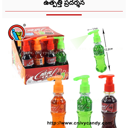
ఉత్పత్తి ప్రదర్శన