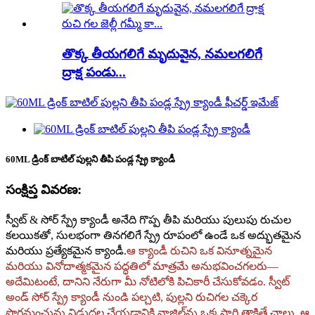
తొక్క తీయగలిగే మృదువైన, నమలగలిగే
ద్రాక్ష పండు...
60ML డ్రింక్ బాటిల్ పుల్లని తీపి పండ్ల స్ప్రే క్యాండీ
సంక్షిప్త వివరణ:
స్వీట్ & సోర్ స్ప్రే క్యాండీ అనేది గొప్ప తీపి మరియు పులుపు రుచుల
కలయికతో, సులభంగా తినగలిగే స్ప్రే రూపంలో ఉండే ఒక అద్భుతమైన
మరియు ప్రత్యేకమైన క్యాండీ.
ఆ క్యాండీ రుచిని ఒక వినూత్నమైన
మరియు వినోదాత్మకమైన పద్ధతిలో మాత్రమే అనుభవించగలరు—
అదేమిటంటే, దానిని నేరుగా మీ నోటిలోకి పిచికారీ చేసుకోవడం.
స్వీట్
అండ్ సోర్ స్ప్రే క్యాండీ నుండి పల్చటి, పుల్లని రుచిగల చక్కెర
పొగమంచును విడుదల చేయడానికి నాజిల్‌ను ఒక్కసారి తాకితే చాలు. ఆ