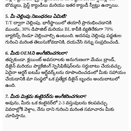
బొమ్మలు, ప్రెస్డ్ క్యాండీలు మరియు ఇతర క్యాండీ స్వీట్లు ఉన్నాయి.
5. మీ చెల్లింపు నిబంధనలు ఏమిటి?
T/T ద్వారా చెల్లింపు. భారీస్థాయిలో తయారీ ప్రారంభించడానికి
ముందు, 30% డిపాజిట్ మరియు BL కాపీకి వ్యతిరేకంగా 70%
బ్యాలెన్స్ రెండూ చెల్లించాల్సి ఉంటుంది. అదనపు చెల్లింపు పద్ధతుల
గురించి మరింత తెలుసుకోవడానికి, దయచేసి నన్ను సంప్రదించండి.
6. మీరు OEMని అంగీకరించగలరా?
తప్పకుండా. క్లయింట్ అవసరాలకు అనుగుణంగా మేము బ్రాండ్,
డిజైన్ మరియు ప్యాకేజింగ్ స్పెసిఫికేషన్‌లను సర్దుబాటు చేయవచ్చు.
ఏదైనా ఆర్డర్ ఐటమ్ ఆర్ట్‌వర్క్‌లను రూపొందించడంలో మీకు సహాయం
చేయడానికి మా సంస్థలో ఒక ప్రత్యేక డిజైన్ బృందం అందుబాటులో
ఉంది.
7. మీరు మిశ్రమ కంటైనర్‌ను అంగీకరించగలరా?
అవును, మీరు ఒక కంటైనర్‌లో 2-3 వస్తువులను కలపవచ్చు.
వివరాల్లోకి వెళ్దాం, నేను దాని గురించి మరింత సమాచారం మీకు
చూపిస్తాను.