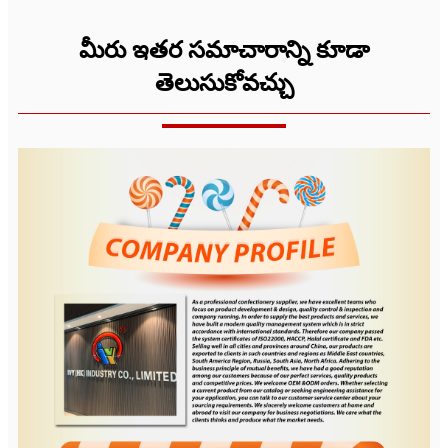
మీరు ఇతర సమాచారాన్ని కూడా
తెలుసుకోవచ్చు