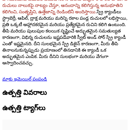
రుచులు నాలుకపై నాట్యం చేస్తూ, ఆనందాన్ని కలిగిస్తున్న అనుభూతిని
కలిగించి, సంతృప్తిని, ఉత్తేజాన్ని రెండింటినీ అందిస్తాయి.
స్ప్రే క్యాండీలు
స్ట్రాబెర్రీ, ఆపిల్, ద్రాక్ష మరియు మరిన్ని రకాల పండ్ల రుచులలో లభిస్తాయి,
ప్రతి ఒక్కటీ ఆహ్లాదకరమైన మరియు ప్రత్యేకమైన రుచిని కలిగి ఉంటుంది.
తీపి మరియు పులుపుల కలయిక సృష్టించే అద్భుతమైన సమతుల్యత
కారణంగా, విభిన్న రుచులను ఇష్టపడేవారికి స్వీట్ అండ్ సోర్ స్ప్రే క్యాండీ
ఎంతో ఇష్టమైనది. దీని సులభమైన స్ప్రే డిజైన్ కారణంగా, మీరు తీపి
తినాలనుకున్నప్పుడు ప్రయాణంలో తినడానికి ఈ క్యాండీ ఒక
అద్భుతమైన ఎంపిక. మీరు దీనిని సులభంగా మరియు వేగంగా
ఆస్వాదించవచ్చు.
మాకు ఇమెయిల్ పంపండి
ఉత్పత్తి వివరాలు
ఉత్పత్తి ట్యాగ్‌లు