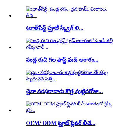
టూత్‌పేస్ట్ ఫ్రూటీ స్క్వీజ్ లి...
పండ్ల రుచి గల ఫాస్ట్ ఫుడ్ ఆకారం...
చైనా సరఫరాదారు కొత్త పుట్టినరోజు...
OEM/ ODM ఫ్రూట్ ఫ్లేవర్ లీచే...