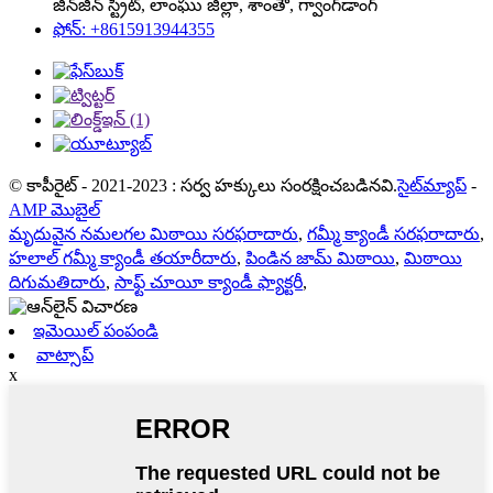
జిన్‌జిన్ స్ట్రీట్, లాంఘు జిల్లా, శాంతౌ, గ్వాంగ్‌డాంగ్
ఫోన్: +8615913944355
© కాపీరైట్ - 2021-2023 : సర్వ హక్కులు సంరక్షించబడినవి.
సైట్‌మ్యాప్
-
AMP మొబైల్
మృదువైన నమలగల మిఠాయి సరఫరాదారు
,
గమ్మీ క్యాండీ సరఫరాదారు
,
హలాల్ గమ్మీ క్యాండీ తయారీదారు
,
పిండిన జామ్ మిఠాయి
,
మిఠాయి
దిగుమతిదారు
,
సాఫ్ట్ చూయీ క్యాండీ ఫ్యాక్టరీ
,
ఇమెయిల్ పంపండి
వాట్సాప్
x